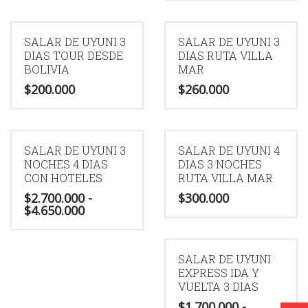
precios:
Este
desde
producto
$2.300.000
tiene
hasta
SALAR DE UYUNI 3
SALAR DE UYUNI 3
$4.250.000
múltiples
DIAS TOUR DESDE
DIAS RUTA VILLA
BOLIVIA
variantes.
MAR
Las
$
200.000
$
260.000
opciones
se
pueden
elegir
SALAR DE UYUNI 3
SALAR DE UYUNI 4
en
NOCHES 4 DIAS
DIAS 3 NOCHES
la
CON HOTELES
RUTA VILLA MAR
página
$
2.700.000
-
$
300.000
de
Rango
$
4.650.000
producto
de
precios:
Este
desde
producto
$2.700.000
SALAR DE UYUNI
tiene
hasta
EXPRESS IDA Y
$4.650.000
múltiples
VUELTA 3 DIAS
variantes.
$
1.700.000
-