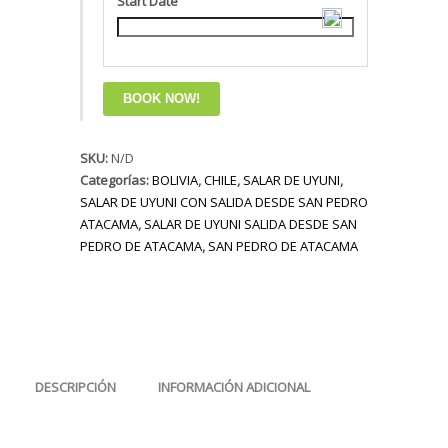
Start Date
$1.950.000
SALAR
BOOK NOW!
DE
UYUNI
SKU:
EXPRESS
N/D
Categorías:
IDA
BOLIVIA
,
CHILE
,
SALAR DE UYUNI
,
SALAR DE UYUNI CON SALIDA DESDE SAN PEDRO
Y
ATACAMA
VUELTA
,
SALAR DE UYUNI SALIDA DESDE SAN
PEDRO DE ATACAMA
3
,
SAN PEDRO DE ATACAMA
DIAS
cantidad
DESCRIPCIÓN
INFORMACIÓN ADICIONAL