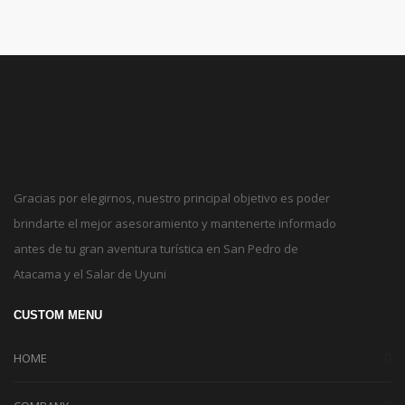
Gracias por elegirnos, nuestro principal objetivo es poder
brindarte el mejor asesoramiento y mantenerte informado
antes de tu gran aventura turística en San Pedro de
Atacama y el Salar de Uyuni
CUSTOM MENU
HOME