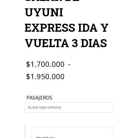
UYUNI
EXPRESS IDA Y
VUELTA 3 DIAS
$
1.700.000
-
Rango
$
1.950.000
de
PASAJEROS
precios:
desde
$1.700.000
hasta