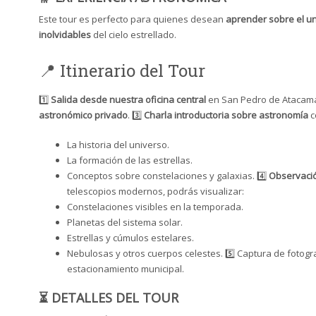
Este tour es perfecto para quienes desean
aprender sobre el u
inolvidables
del cielo estrellado.
📍 Itinerario del Tour
1️⃣
Salida desde nuestra oficina central
en San Pedro de Atacama
astronómico privado
. 3️⃣
Charla introductoria sobre astronomía
c
La historia del universo.
La formación de las estrellas.
Conceptos sobre constelaciones y galaxias. 4️⃣
Observaci
telescopios modernos, podrás visualizar:
Constelaciones visibles en la temporada.
Planetas del sistema solar.
Estrellas y cúmulos estelares.
Nebulosas y otros cuerpos celestes. 5️⃣ Captura de fotogra
estacionamiento municipal.
⏳ DETALLES DEL TOUR