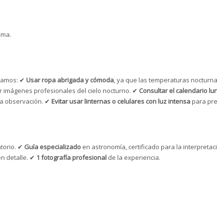
ama.
ndamos: ✔
Usar ropa abrigada y cómoda
, ya que las temperaturas nocturn
r imágenes profesionales del cielo nocturno. ✔
Consultar el calendario lu
la observación. ✔
Evitar usar linternas o celulares con luz intensa
para pre
torio. ✔
Guía especializado
en astronomía, certificado para la interpretac
n detalle. ✔
1 fotografía profesional
de la experiencia.