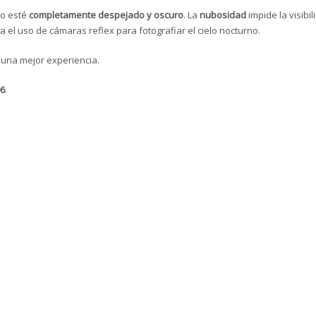
lo esté
completamente despejado y oscuro
. La
nubosidad
impide la visibi
lta el uso de cámaras reflex para fotografiar el cielo nocturno.
una mejor experiencia.
6
.