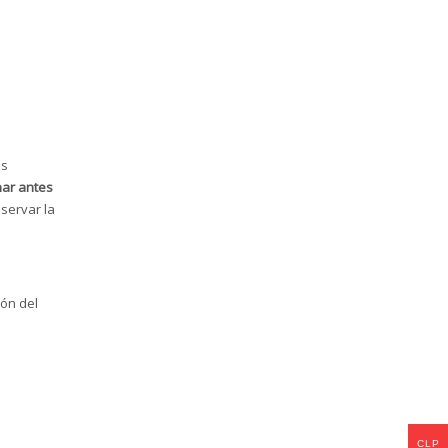
as
nar antes
servar la
ión del
CLP