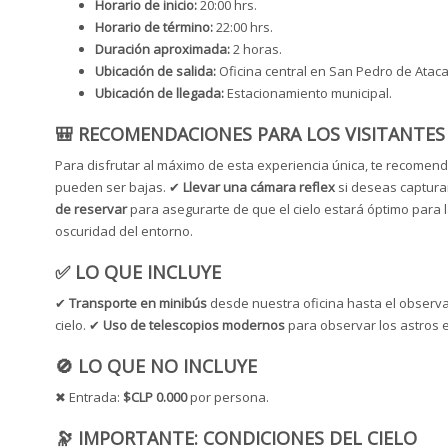
Horario de inicio:
20:00 hrs.
Horario de término:
22:00 hrs.
Duración aproximada:
2 horas.
Ubicación de salida:
Oficina central en San Pedro de Atac
Ubicación de llegada:
Estacionamiento municipal.
🎒 RECOMENDACIONES PARA LOS VISITANTES
Para disfrutar al máximo de esta experiencia única, te recome
pueden ser bajas. ✔
Llevar una cámara reflex
si deseas captura
de reservar
para asegurarte de que el cielo estará óptimo para 
oscuridad del entorno.
✅ LO QUE INCLUYE
✔
Transporte en minibús
desde nuestra oficina hasta el observa
cielo. ✔
Uso de telescopios modernos
para observar los astros e
🚫 LO QUE NO INCLUYE
✖ Entrada:
$CLP 0.000
por persona.
🔭 IMPORTANTE: CONDICIONES DEL CIELO