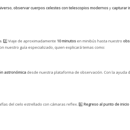
niverso
,
observar cuerpos celestes con telescopios modernos
y
capturar 
. 2️⃣ Viaje de aproximadamente
10 minutos
en minibús hasta nuestro
obs
on nuestro guía especializado, quien explicará temas como:
ón astronómica
desde nuestra plataforma de observación. Con la ayuda 
fías del cielo estrellado con cámaras reflex. 6️⃣
Regreso al punto de inicio