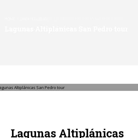
HOME
UNCATEGORIZED
LAGUNAS ALTIPLÁNICAS SAN PEDRO TOUR
Lagunas Altiplánicas San Pedro tour
SÁBADO, 13 JUNIO 2026
/
PUBLISHED IN
UNCATEGORIZED
Lagunas Altiplánicas