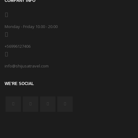
COMPANY INFO
Monday - Friday 10.00 - 20.00
+56996127406
info@shijusatravel.com
WE'RE SOCIAL