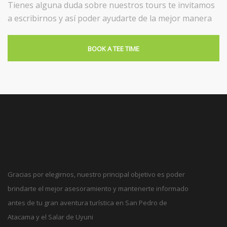
Tienes alguna duda sobre nuestros tours te invitamos
a escribirnos y así poder ayudarte de la mejor manera
BOOK A TEE TIME
Gracias por elegirnos, nuestro principal objetivo es poder
brindarte el mejor asesoramiento y mantenerte informado
antes de tu gran aventura turística en San Pedro de
Atacama y el Salar de Uyuni