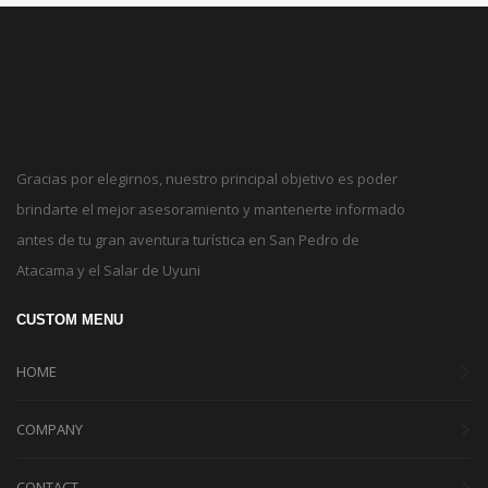
Gracias por elegirnos, nuestro principal objetivo es poder
brindarte el mejor asesoramiento y mantenerte informado
antes de tu gran aventura turística en San Pedro de
Atacama y el Salar de Uyuni
CUSTOM MENU
HOME
COMPANY
CONTACT